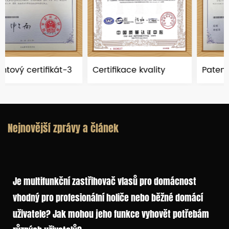
át-3
Certifikace kvality
Patentový certifikát
Nejnovější zprávy a článek
Je multifunkční zastřihovač vlasů pro domácnost
vhodný pro profesionální holiče nebo běžné domácí
uživatele? Jak mohou jeho funkce vyhovět potřebám