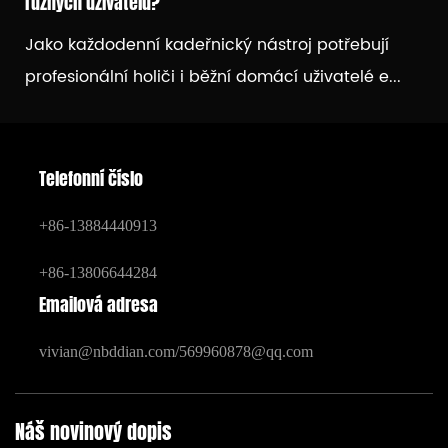
různých uživatelů?
Jako každodenní kadeřnický nástroj potřebují
profesionální holiči i běžní domácí uživatelé e...
Telefonní číslo
+86-13884440913
+86-13806644284
Emailová adresa
vivian@nbddian.com
/
569960878@qq.com
Náš novinový dopis