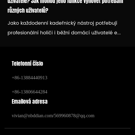
uživatele? Jak mohou jeho funkce vyhovět potřebám
různých uživatelů?
Jako každodenní kadeřnický nástroj potřebují
profesionální holiči i běžní domácí uživatelé e...
Telefonní číslo
+86-13884440913
+86-13806644284
Emailová adresa
vivian@nbddian.com
/
569960878@qq.com