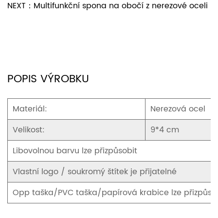
NEXT：Multifunkční spona na obočí z nerezové oceli
POPIS VÝROBKU
Materiál:
Nerezová ocel
Velikost:
9*4 cm
Libovolnou barvu lze přizpůsobit
Vlastní logo / soukromý štítek je přijatelné
Opp taška/PVC taška/papírová krabice lze přizpůso